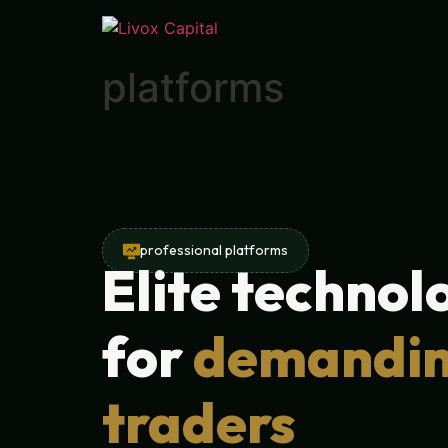
platforms
professional platforms
Elite technol
for
demandi
traders