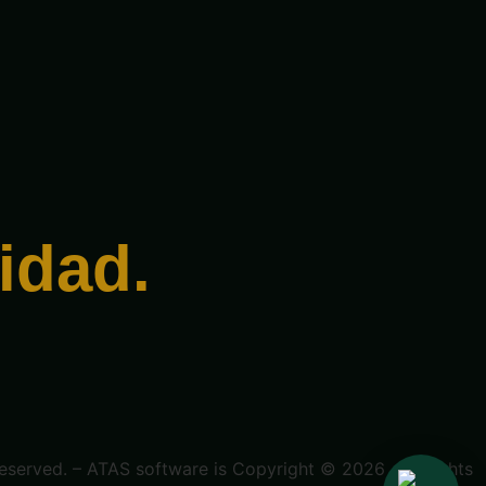
¡Hola! 👋
¿En qué podemos ayudarte?
idad.
WhatsApp
Chatea con nosotros
Telegram
LIVOX CAPITAL ESPAÑOL
eserved. – ATAS software is Copyright © 2026 . All rights