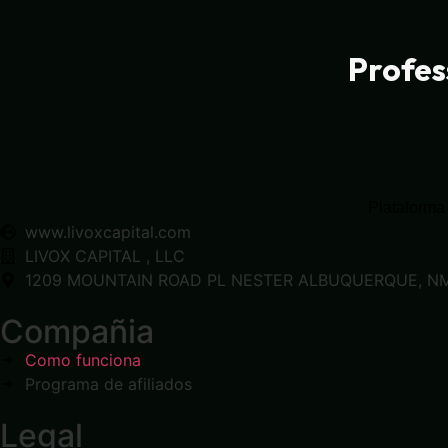
Profes
Plataforma 
www.livoxcapital.com
LIVOX CAPITAL , LLC
1209 MOUNTAIN ROAD PL NESTER ALBUQUERQUE, NM
Compañia
Como funciona
Programa de afiliados
Legal