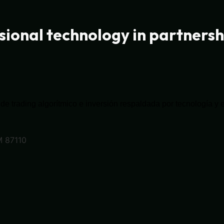
sional technology in partnersh
de trading algorítmico e inversión respaldada por tecnología y 
 87110